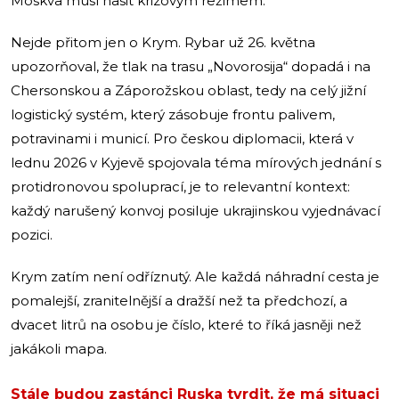
Moskva musí hasit krizovým režimem.
Nejde přitom jen o Krym. Rybar už 26. května
upozorňoval, že tlak na trasu „Novorosija“ dopadá i na
Chersonskou a Záporožskou oblast, tedy na celý jižní
logistický systém, který zásobuje frontu palivem,
potravinami i municí. Pro českou diplomacii, která v
lednu 2026 v Kyjevě spojovala téma mírových jednání s
protidronovou spoluprací, je to relevantní kontext:
každý narušený konvoj posiluje ukrajinskou vyjednávací
pozici.
Krym zatím není odříznutý. Ale každá náhradní cesta je
pomalejší, zranitelnější a dražší než ta předchozí, a
dvacet litrů na osobu je číslo, které to říká jasněji než
jakákoli mapa.
Stále budou zastánci Ruska tvrdit, že má situaci