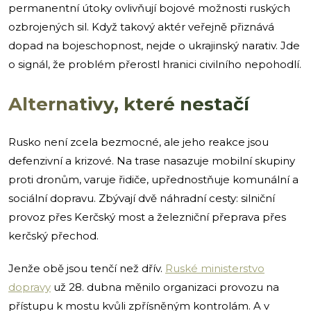
permanentní útoky ovlivňují bojové možnosti ruských
ozbrojených sil. Když takový aktér veřejně přiznává
dopad na bojeschopnost, nejde o ukrajinský narativ. Jde
o signál, že problém přerostl hranici civilního nepohodlí.
Alternativy, které nestačí
Rusko není zcela bezmocné, ale jeho reakce jsou
defenzivní a krizové. Na trase nasazuje mobilní skupiny
proti dronům, varuje řidiče, upřednostňuje komunální a
sociální dopravu. Zbývají dvě náhradní cesty: silniční
provoz přes Kerčský most a železniční přeprava přes
kerčský přechod.
Jenže obě jsou tenčí než dřív.
Ruské ministerstvo
dopravy
už 28. dubna měnilo organizaci provozu na
přístupu k mostu kvůli zpřísněným kontrolám. A v