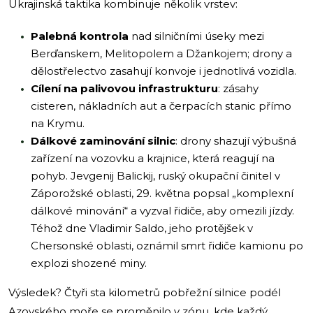
Ukrajinská taktika kombinuje několik vrstev:
Palebná kontrola
nad silničními úseky mezi
Berďanskem, Melitopolem a Džankojem; drony a
dělostřelectvo zasahují konvoje i jednotlivá vozidla.
Cílení na palivovou infrastrukturu
: zásahy
cisteren, nákladních aut a čerpacích stanic přímo
na Krymu.
Dálkové zaminování silnic
: drony shazují výbušná
zařízení na vozovku a krajnice, která reagují na
pohyb. Jevgenij Balickij, ruský okupační činitel v
Záporožské oblasti, 29. května popsal „komplexní
dálkové minování“ a vyzval řidiče, aby omezili jízdy.
Téhož dne Vladimir Saldo, jeho protějšek v
Chersonské oblasti, oznámil smrt řidiče kamionu po
explozi shozené miny.
Výsledek? Čtyři sta kilometrů pobřežní silnice podél
Azovského moře se proměnilo v zónu, kde každý