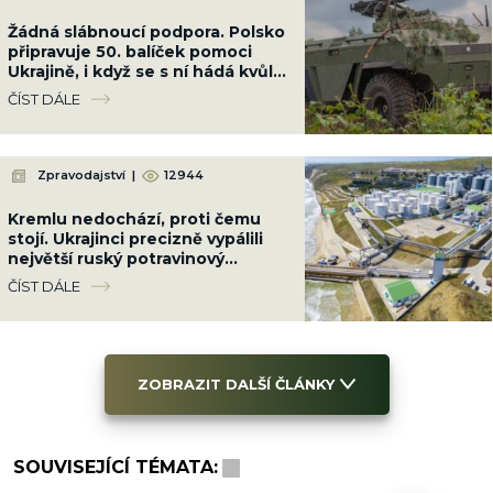
Žádná slábnoucí podpora. Polsko
připravuje 50. balíček pomoci
Ukrajině, i když se s ní hádá kvůli
Banderovi
ČÍST DÁLE
Zpravodajství
|
12944
Kremlu nedochází, proti čemu
stojí. Ukrajinci precizně vypálili
největší ruský potravinový
terminál. Nebude slunečnicový
ČÍST DÁLE
olej
ZOBRAZIT DALŠÍ ČLÁNKY
SOUVISEJÍCÍ TÉMATA: