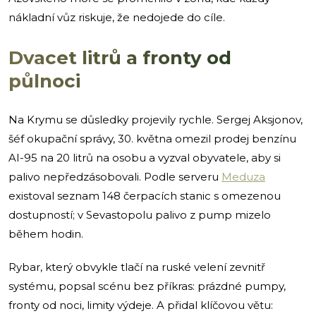
nákladní vůz riskuje, že nedojede do cíle.
Dvacet litrů a fronty od
půlnoci
Na Krymu se důsledky projevily rychle. Sergej Aksjonov,
šéf okupační správy, 30. května omezil prodej benzínu
AI-95 na 20 litrů na osobu a vyzval obyvatele, aby si
palivo nepředzásobovali. Podle serveru
Meduza
existoval seznam 148 čerpacích stanic s omezenou
dostupností; v Sevastopolu palivo z pump mizelo
během hodin.
Rybar, který obvykle tlačí na ruské velení zevnitř
systému, popsal scénu bez příkras: prázdné pumpy,
fronty od noci, limity výdeje. A přidal klíčovou větu: