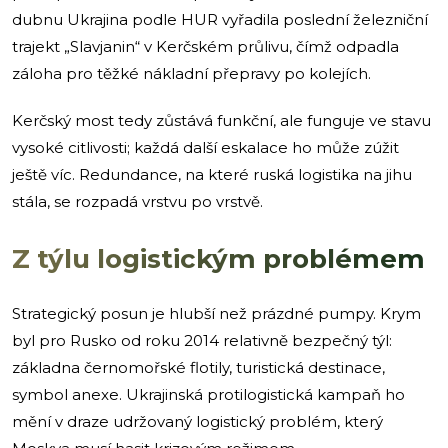
dubnu Ukrajina podle HUR vyřadila poslední železniční
trajekt „Slavjanin“ v Kerčském průlivu, čímž odpadla
záloha pro těžké nákladní přepravy po kolejích.
Kerčský most tedy zůstává funkční, ale funguje ve stavu
vysoké citlivosti; každá další eskalace ho může zúžit
ještě víc. Redundance, na které ruská logistika na jihu
stála, se rozpadá vrstvu po vrstvě.
Z týlu logistickým problémem
Strategický posun je hlubší než prázdné pumpy. Krym
byl pro Rusko od roku 2014 relativně bezpečný týl:
základna černomořské flotily, turistická destinace,
symbol anexe. Ukrajinská protilogistická kampaň ho
mění v draze udržovaný logistický problém, který