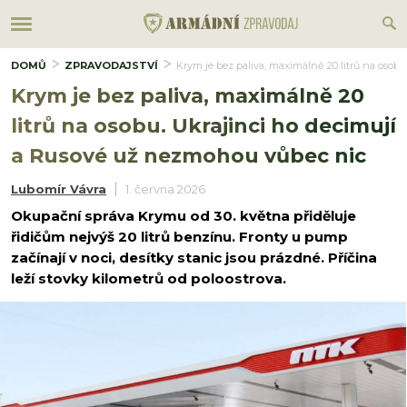
DOMŮ
ZPRAVODAJSTVÍ
Krym je bez paliva, maximálně 20 litrů na osob
Krym je bez paliva, maximálně 20
litrů na osobu. Ukrajinci ho decimují
a Rusové už nezmohou vůbec nic
Lubomír Vávra
1. června 2026
Okupační správa Krymu od 30. května přiděluje
řidičům nejvýš 20 litrů benzínu. Fronty u pump
začínají v noci, desítky stanic jsou prázdné. Příčina
leží stovky kilometrů od poloostrova.