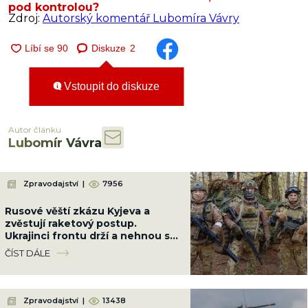
pod kontrolou?
Zdroj:
Autorský komentář Lubomíra Vávry
Diskuze
2
Vstoupit do diskuze
Autor článku
Lubomír Vávra
Zpravodajství
|
7956
Rusové věští zkázu Kyjeva a
zvěstují raketový postup.
Ukrajinci frontu drží a nehnou se
ani o metr
ČÍST DÁLE
Zpravodajství
|
13438