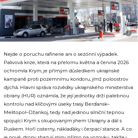
i
Nejde o poruchu rafinerie ani o sezónní výpadek.
Palivová krize, která na přelomu května a června 2026
ochromila Krym, je přímým důsledkem ukrajinské
kampaně proti pozemnímu koridoru, jímž poloostrov
dýchá. Hlavní správa rozvědky ukrajinského ministerstva
obrany (HUR) oznámila, že její jednotky drží palebnou
kontrolu nad klíčovými úseky trasy Berďansk–
Melitopol–Džankoj, tedy nad jedinou silniční tepnou
spojující Krym s okupovaným jihem Ukrajiny a dál s
Ruskem. Hoří cisterny, náklaďáky i čerpací stanice. A co
je nové: drony shazují miny přímo na vozovku, takže i