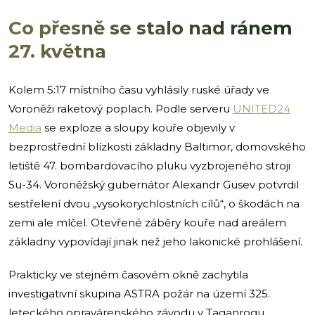
Co přesně se stalo nad ránem
27. května
Kolem 5:17 místního času vyhlásily ruské úřady ve
Voroněži raketový poplach. Podle serveru
UNITED24
Media
se exploze a sloupy kouře objevily v
bezprostřední blízkosti základny Baltimor, domovského
letiště 47. bombardovacího pluku vyzbrojeného stroji
Su-34. Voroněžský gubernátor Alexandr Gusev potvrdil
sestřelení dvou „vysokorychlostních cílů“, o škodách na
zemi ale mlčel. Otevřené záběry kouře nad areálem
základny vypovídají jinak než jeho lakonické prohlášení.
Prakticky ve stejném časovém okně zachytila
investigativní skupina ASTRA požár na území 325.
leteckého opravárenského závodu v Taganrogu,