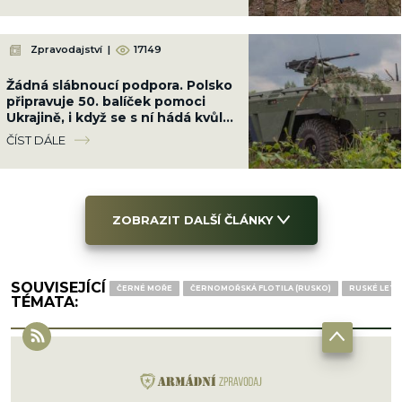
Zpravodajství
|
17149
Žádná slábnoucí podpora. Polsko
připravuje 50. balíček pomoci
Ukrajině, i když se s ní hádá kvůli
Banderovi
ČÍST DÁLE
ZOBRAZIT DALŠÍ ČLÁNKY
SOUVISEJÍCÍ
ČERNÉ MOŘE
ČERNOMOŘSKÁ FLOTILA (RUSKO)
RUSKÉ LET
TÉMATA: