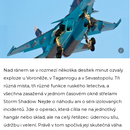
i
Nad ránem se v rozmezí několika desítek minut ozvaly
exploze u Voroněže, v Taganrogu a v Sevastopolu. Tři
různá místa, tři různé funkce ruského letectva, a
všechna zasažená v jednom časovém okně střelami
Storm Shadow. Nejde o náhodu ani o sérii izolovaných
incidentů. Jde o operaci, která cílila ne na jednotlivý
hangár nebo sklad, ale na celý řetězec: údernou sílu,
údržbu i velení. Právě v tom spočívá její skutečná váha.