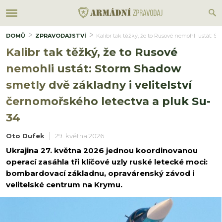
DOMŮ
ZPRAVODAJSTVÍ
Kalibr tak těžký, že to Rusové nemohli ustát: S
Kalibr tak těžký, že to Rusové
nemohli ustát: Storm Shadow
smetly dvě základny i velitelství
černomořského letectva a pluk Su-
34
Oto Dufek
29. května 2026
Ukrajina 27. května 2026 jednou koordinovanou
operací zasáhla tři klíčové uzly ruské letecké moci:
bombardovací základnu, opravárenský závod i
velitelské centrum na Krymu.