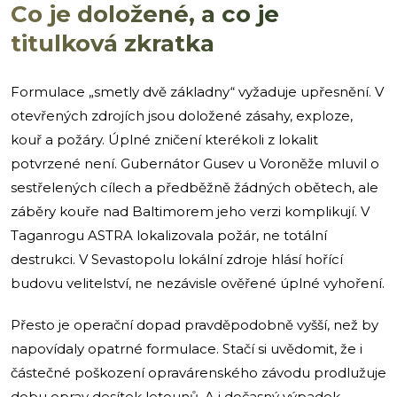
Co je doložené, a co je
titulková zkratka
Formulace „smetly dvě základny“ vyžaduje upřesnění. V
otevřených zdrojích jsou doložené zásahy, exploze,
kouř a požáry. Úplné zničení kterékoli z lokalit
potvrzené není. Gubernátor Gusev u Voroněže mluvil o
sestřelených cílech a předběžně žádných obětech, ale
záběry kouře nad Baltimorem jeho verzi komplikují. V
Taganrogu ASTRA lokalizovala požár, ne totální
destrukci. V Sevastopolu lokální zdroje hlásí hořící
budovu velitelství, ne nezávisle ověřené úplné vyhoření.
Přesto je operační dopad pravděpodobně vyšší, než by
napovídaly opatrné formulace. Stačí si uvědomit, že i
částečné poškození opravárenského závodu prodlužuje
dobu oprav desítek letounů. A i dočasný výpadek