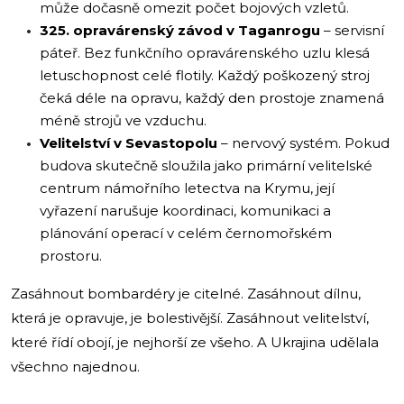
může dočasně omezit počet bojových vzletů.
325. opravárenský závod v Taganrogu
– servisní
páteř. Bez funkčního opravárenského uzlu klesá
letuschopnost celé flotily. Každý poškozený stroj
čeká déle na opravu, každý den prostoje znamená
méně strojů ve vzduchu.
Velitelství v Sevastopolu
– nervový systém. Pokud
budova skutečně sloužila jako primární velitelské
centrum námořního letectva na Krymu, její
vyřazení narušuje koordinaci, komunikaci a
plánování operací v celém černomořském
prostoru.
Zasáhnout bombardéry je citelné. Zasáhnout dílnu,
která je opravuje, je bolestivější. Zasáhnout velitelství,
které řídí obojí, je nejhorší ze všeho. A Ukrajina udělala
všechno najednou.