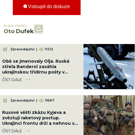
Vstoupit do diskuze
Autor článku
Oto Dufek
Zpravodajství
|
11212
Obě se jmenovaly Olja. Ruská
střela Banderol zasáhla
ukrajinskou třídírnu pošty v
Pavlogradu a zabila dvě poštovní
ČÍST DÁLE
úřednice
Zpravodajství
|
11667
Rusové věští zkázu Kyjeva a
zvěstují raketový postup.
Ukrajinci frontu drží a nehnou se
ani o metr
ČÍST DÁLE