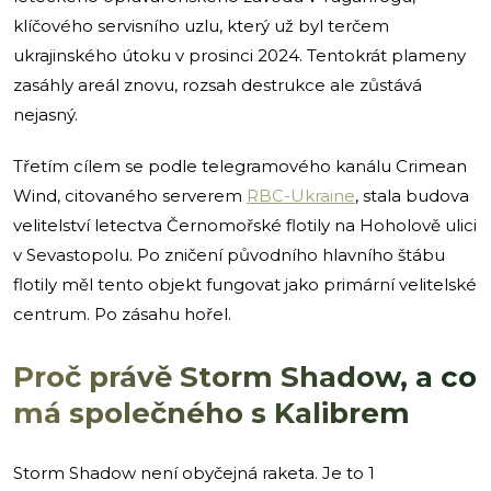
klíčového servisního uzlu, který už byl terčem
ukrajinského útoku v prosinci 2024. Tentokrát plameny
zasáhly areál znovu, rozsah destrukce ale zůstává
nejasný.
Třetím cílem se podle telegramového kanálu Crimean
Wind, citovaného serverem
RBC-Ukraine
, stala budova
velitelství letectva Černomořské flotily na Hoholově ulici
v Sevastopolu. Po zničení původního hlavního štábu
flotily měl tento objekt fungovat jako primární velitelské
centrum. Po zásahu hořel.
Proč právě Storm Shadow, a co
má společného s Kalibrem
Storm Shadow není obyčejná raketa. Je to 1