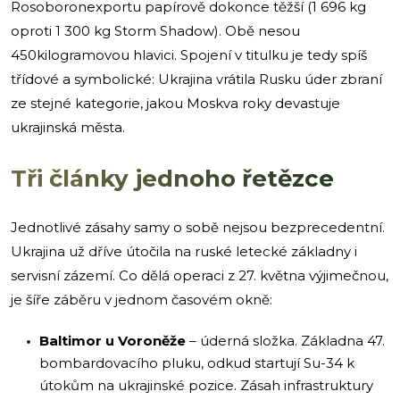
Rosoboronexportu papírově dokonce těžší (1 696 kg
oproti 1 300 kg Storm Shadow). Obě nesou
450kilogramovou hlavici. Spojení v titulku je tedy spíš
třídové a symbolické: Ukrajina vrátila Rusku úder zbraní
ze stejné kategorie, jakou Moskva roky devastuje
ukrajinská města.
Tři články jednoho řetězce
Jednotlivé zásahy samy o sobě nejsou bezprecedentní.
Ukrajina už dříve útočila na ruské letecké základny i
servisní zázemí. Co dělá operaci z 27. května výjimečnou,
je šíře záběru v jednom časovém okně:
Baltimor u Voroněže
– úderná složka. Základna 47.
bombardovacího pluku, odkud startují Su-34 k
útokům na ukrajinské pozice. Zásah infrastruktury