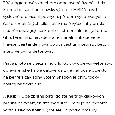
300kilogramová vzduchem odpalovaná řízená střela,
kterou britsko-francouzský výrobce MBDA navrhl
výslovně pro ničení pevných, předem vytipovaných a
často zodolněných cílů. Letí v malé výšce, aby unikla
radarům, naviguje se kombinací inerciálního systému,
GPS, terénního navádění a terminální infračervené
hlavice. Její tandemová bojová část umí prorazit beton
a teprve uvnitř detonovat.
Právě proto se v seznamu cílů logicky objevují velitelství,
opravárenské haly a datové uzly, ne náhodné objekty
na periferii základny. Storm Shadow je chirurgický
nástroj na tvrdé cíle.
A Kalibr? Obě zbraně patří do stejné třídy dálkových
přesně naváděných řízených střel. Ironií je, že exportní
verze ruského Kalibru (3M-14E) je podle brožury