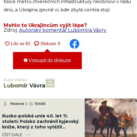
tisíce metrů čtverečních infrastruktury neobnoví v řádu
dnů, a Ukrajina zjevně ví, kde zbylá centra stojí.
Mohlo to Ukrajincům vyjít lépe?
Zdroj:
Autorský komentář Lubomíra Vávry
Diskuze
0
Vstoupit do diskuze
Autor článku
Lubomír Vávra
Historie
|
10456
Rusko-polská unie 40. let 11.
století: Polsko zachránil kyjevský
kníže, který z toho vytěžil
maximum
ČÍST DÁLE