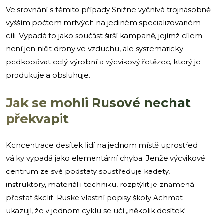
Ve srovnání s těmito případy Snižne vyčnívá trojnásobně
vyšším počtem mrtvých na jediném specializovaném
cíli. Vypadá to jako součást širší kampaně, jejímž cílem
není jen ničit drony ve vzduchu, ale systematicky
podkopávat celý výrobní a výcvikový řetězec, který je
produkuje a obsluhuje.
Jak se mohli Rusové nechat
překvapit
Koncentrace desítek lidí na jednom místě uprostřed
války vypadá jako elementární chyba. Jenže výcvikové
centrum ze své podstaty soustřeďuje kadety,
instruktory, materiál i techniku, rozptýlit je znamená
přestat školit. Ruské vlastní popisy školy Achmat
ukazují, že v jednom cyklu se učí „několik desítek“