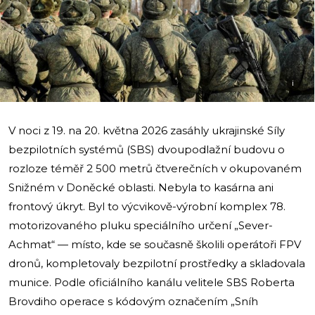
i
V noci z 19. na 20. května 2026 zasáhly ukrajinské Síly
bezpilotních systémů (SBS) dvoupodlažní budovu o
rozloze téměř 2 500 metrů čtverečních v okupovaném
Snižném v Doněcké oblasti. Nebyla to kasárna ani
frontový úkryt. Byl to výcvikově-výrobní komplex 78.
motorizovaného pluku speciálního určení „Sever-
Achmat“ — místo, kde se současně školili operátoři FPV
dronů, kompletovaly bezpilotní prostředky a skladovala
munice. Podle oficiálního kanálu velitele SBS Roberta
Brovdiho operace s kódovým označením „Sníh