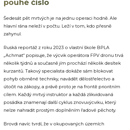
pouhé číslo
Šedesát pět mrtvých je na jednu operaci hodně. Ale
hlavní rána neleží v počtu. Leží v tom, kdo přesně
zahynul.
Ruská reportáž z roku 2023 o vlastní škole BPLA
„Achmat“ popisuje, že výcvik operátora FPV dronu trvá
několik týdnů a současně jím prochází několik desítek
kurzantů. Takový specialista dokáže sám blokovat
pohyb obrněné techniky, navádět dělostřelectvo a
útočit na zákopy, a právě proto je na frontě prioritním
cílem. Každý mrtvý instruktor a každá zlikvidovaná
posádka znamenají další cyklus znovuvýcviku, který
nelze nahradit prostým doplněním řadové pěchoty.
Brovdi navíc tvrdí, že v okupovaných územích