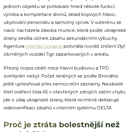
jednom objektu se potkávalo hned několik funkcí:
výroba a kompletace dronů, sklad bojových hlavic,
ubytování personálu a samotný výcvik. V suterénu se
navíc nacházela zásoba munice, která podle ukrajinské
strany zesílila účinek zásahu sekundárními výbuchy.
Agentura
Interfax-Ukraine
potvrdila rovněž zničení čtyř
obrněných vozidel Tigr zaparkovaných v areálu.
Přesný rozpis obětí mezi hlavní budovou a TPD
zveřejněn nebyl. Počet raněných se podle Brovdiho
ještě upřesňoval přes nemocniční záznamy. Nezávislé
třetí ověření čísla 65 v otevřených zdrojích zatím chybí,
jde o údaj ukrajinské strany, která nicméně deklaruje
videoverifikaci zásahů v interním systému DELTA.
Proč je ztráta bolestnější než