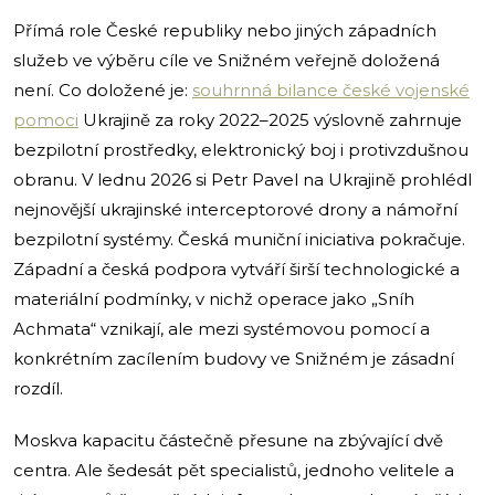
Přímá role České republiky nebo jiných západních
služeb ve výběru cíle ve Snižném veřejně doložená
není. Co doložené je:
souhrnná bilance české vojenské
pomoci
Ukrajině za roky 2022–2025 výslovně zahrnuje
bezpilotní prostředky, elektronický boj i protivzdušnou
obranu. V lednu 2026 si Petr Pavel na Ukrajině prohlédl
nejnovější ukrajinské interceptorové drony a námořní
bezpilotní systémy. Česká muniční iniciativa pokračuje.
Západní a česká podpora vytváří širší technologické a
materiální podmínky, v nichž operace jako „Sníh
Achmata“ vznikají, ale mezi systémovou pomocí a
konkrétním zacílením budovy ve Snižném je zásadní
rozdíl.
Moskva kapacitu částečně přesune na zbývající dvě
centra. Ale šedesát pět specialistů, jednoho velitele a