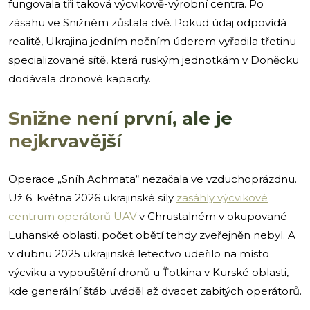
fungovala tři taková výcvikově-výrobní centra. Po
zásahu ve Snižném zůstala dvě. Pokud údaj odpovídá
realitě, Ukrajina jedním nočním úderem vyřadila třetinu
specializované sítě, která ruským jednotkám v Doněcku
dodávala dronové kapacity.
Snižne není první, ale je
nejkrvavější
Operace „Sníh Achmata“ nezačala ve vzduchoprázdnu.
Už 6. května 2026 ukrajinské síly
zasáhly výcvikové
centrum operátorů UAV
v Chrustalném v okupované
Luhanské oblasti, počet obětí tehdy zveřejněn nebyl. A
v dubnu 2025 ukrajinské letectvo udeřilo na místo
výcviku a vypouštění dronů u Ťotkina v Kurské oblasti,
kde generální štáb uváděl až dvacet zabitých operátorů.