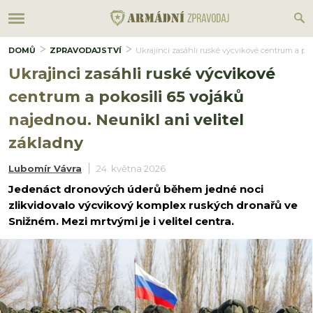
DOMŮ
ZPRAVODAJSTVÍ
Ukrajinci zasáhli ruské výcvikové centrum a pok
Ukrajinci zasáhli ruské výcvikové
centrum a pokosili 65 vojáků
najednou. Neunikl ani velitel
základny
Lubomír Vávra
24. května 2026
Jedenáct dronových úderů během jedné noci
zlikvidovalo výcvikový komplex ruských dronařů ve
Snižném. Mezi mrtvými je i velitel centra.