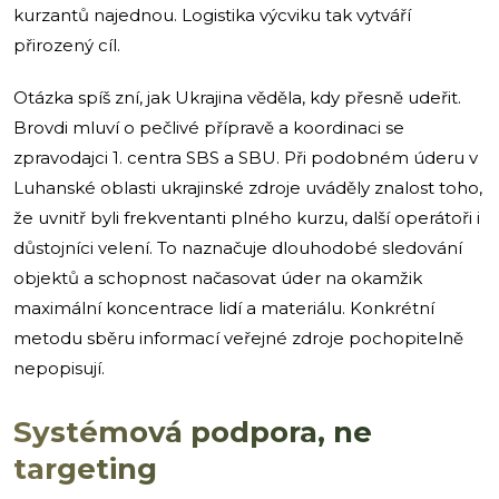
kurzantů najednou. Logistika výcviku tak vytváří
přirozený cíl.
Otázka spíš zní, jak Ukrajina věděla, kdy přesně udeřit.
Brovdi mluví o pečlivé přípravě a koordinaci se
zpravodajci 1. centra SBS a SBU. Při podobném úderu v
Luhanské oblasti ukrajinské zdroje uváděly znalost toho,
že uvnitř byli frekventanti plného kurzu, další operátoři i
důstojníci velení. To naznačuje dlouhodobé sledování
objektů a schopnost načasovat úder na okamžik
maximální koncentrace lidí a materiálu. Konkrétní
metodu sběru informací veřejné zdroje pochopitelně
nepopisují.
Systémová podpora, ne
targeting