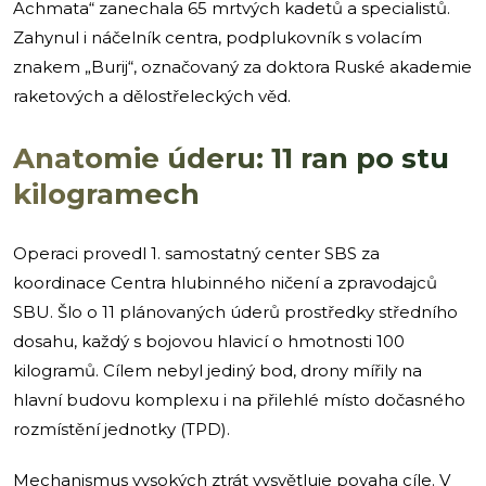
Achmata“ zanechala 65 mrtvých kadetů a specialistů.
Zahynul i náčelník centra, podplukovník s volacím
znakem „Burij“, označovaný za doktora Ruské akademie
raketových a dělostřeleckých věd.
Anatomie úderu: 11 ran po stu
kilogramech
Operaci provedl 1. samostatný center SBS za
koordinace Centra hlubinného ničení a zpravodajců
SBU. Šlo o 11 plánovaných úderů prostředky středního
dosahu, každý s bojovou hlavicí o hmotnosti 100
kilogramů. Cílem nebyl jediný bod, drony mířily na
hlavní budovu komplexu i na přilehlé místo dočasného
rozmístění jednotky (TPD).
Mechanismus vysokých ztrát vysvětluje povaha cíle. V