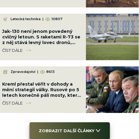
Letecká technika
|
10807
Jak-130 není jenom povedený
cvičný letoun. S raketami R-73 se
z něj stává levný lovec dronů,
který vydrží ve vzduchu hodiny
ČÍST DÁLE
Zpravodajství
|
8613
Kreml přestal věřit v dohody a
mění strategii války. Rusové po 5
letech konečně pálí mosty, které
měli spálit dávno
ČÍST DÁLE
ZOBRAZIT DALŠÍ ČLÁNKY