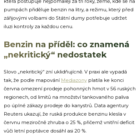
která postupuje nejpomaleji za tři roky, země, kde se na
pumpách přiděluje benzin na litry, a režimu, který před
zářijovými volbami do Státní dumy potřebuje udržet
iluzi kontroly za každou cenu.
Benzin na příděl: co znamená
„nekritický“ nedostatek
Slovo „nekritický“ zní uklidňujícně. V praxi ale vypadá
tak, že podle mapování
Mediazony
platila ke konci
června omezení prodeje pohonných hmot v 56 ruských
regionech, od limitů na množství tankovaného paliva
po úplné zákazy prodeje do kanystrů. Data agentury
Reuters ukazují, že ruská produkce benzinu klesla v
červnu meziročně zhruba o 25 %, přičemž vnitřní deficit
vůči letní poptávce dosáhl asi 20 %.