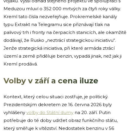
vojáků. Vyšší odhad stejného projektu ve spolupráci s
Meduzou mluví o 352 000 mrtvých za čtyři roky války.
Kreml tato čísla nezveřejňuje. Prokremelské kanály
typu Extrakt na Telegramu sice přiznávají tlak na
palivový trh i fronty na čerpacích stanicích, ale okamžitě
dodávají, že Rusko „neztrácí strategickou iniciativu“.
Jenže strategická iniciativa, při které armáda ztrácí
území a země přiděluje benzin, vypadá jinak, než jak ji
Kreml prodává.
Volby v září a cena iluze
Kontext, který celou situaci zostřuje, je politický.
Prezidentským dekretem ze 16. června 2026 byly
vyhlášeny
volby do Státní dumy
na 20. září. Putin
potřebuje do té doby udržet obraz funkčního státu,
který směřuje k vítězství. Nedostatek benzinu v 56