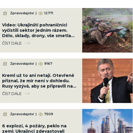
Zpravodajství
|
12771
Video: Ukrajinští pohraničníci
vyčistili sektor jedním rázem.
Dělo, sklady, drony, vše smetla
brigáda Ocelová Hranice
ČÍST DÁLE
Zpravodajství
|
9167
Kreml už to ani netají. Otevřeně
přiznal, že mír není v dohledu.
Rusy vyzývá, aby se připravili na
dlouhou válku
ČÍST DÁLE
Zpravodajství
|
7509
6 explozí, 4 požáry, peklo na
zemi: Ukrajinci zdevastovali