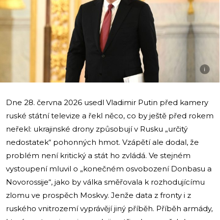
i
Dne 28. června 2026 usedl Vladimir Putin před kamery
ruské státní televize a řekl něco, co by ještě před rokem
neřekl: ukrajinské drony způsobují v Rusku „určitý
nedostatek“ pohonných hmot. Vzápětí ale dodal, že
problém není kritický a stát ho zvládá. Ve stejném
vystoupení mluvil o „konečném osvobození Donbasu a
Novorossije“, jako by válka směřovala k rozhodujícímu
zlomu ve prospěch Moskvy. Jenže data z fronty i z
ruského vnitrozemí vyprávějí jiný příběh. Příběh armády,