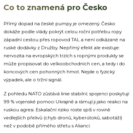
Co to znamená pro Česko
Přímý dopad na české pumpy je omezený. Česko
dokáže podle vlády pokrýt celou roční potřebu ropy
západní cestou přes ropovod TAL a není odkázané na
ruské dodávky z Družby. Nepřímý efekt ale existuje:
nervozita na evropských trzích s ropnými produkty se
může propisovat do velkoobchodních cen, a tedy i do
koncových cen pohonných hmot. Nejde o fyzický
výpadek, ale o tržní signál.
Z pohledu NATO zůstává linie stabilní; spojenci poskytují
99 % vojenské pomoci Ukrajině a rámují ji jako reakci na
ruskou agresi. Eskalační riziko roste spíš v rovině
vedlejších přelivů (chyb dronů, kyberútoků, sabotáží)
než v podobě přímého střetu s Aliancí.