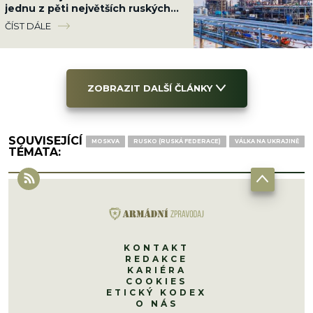
jednu z pěti největších ruských
rafinerií 700 km od hranic i lodě
ČÍST DÁLE
FSB
ZOBRAZIT DALŠÍ ČLÁNKY
SOUVISEJÍCÍ
MOSKVA
RUSKO (RUSKÁ FEDERACE)
VÁLKA NA UKRAJINĚ
TÉMATA:
KONTAKT
REDAKCE
KARIÉRA
COOKIES
ETICKÝ KODEX
O NÁS