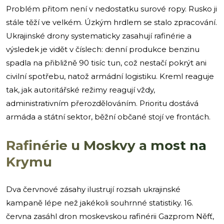
Problém přitom není v nedostatku surové ropy. Rusko ji
stále těží ve velkém. Úzkým hrdlem se stalo zpracování.
Ukrajinské drony systematicky zasahují rafinérie a
výsledek je vidět v číslech: denní produkce benzinu
spadla na přibližně 90 tisíc tun, což nestačí pokrýt ani
civilní spotřebu, natož armádní logistiku. Kreml reaguje
tak, jak autoritářské režimy reagují vždy,
administrativním přerozdělováním. Prioritu dostává
armáda a státní sektor, běžní občané stojí ve frontách.
Rafinérie u Moskvy a most na
Krymu
Dva červnové zásahy ilustrují rozsah ukrajinské
kampaně lépe než jakékoli souhrnné statistiky. 16.
června zasáhl dron moskevskou rafinérii Gazprom Něfť,