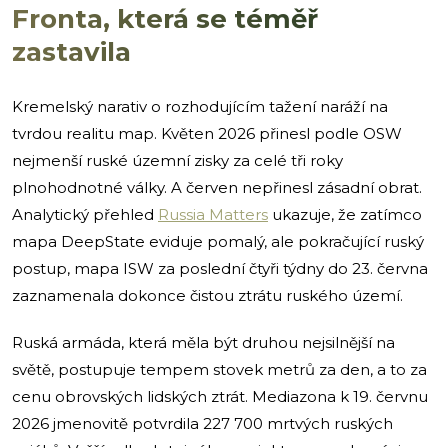
Fronta, která se téměř
zastavila
Kremelský narativ o rozhodujícím tažení naráží na
tvrdou realitu map. Květen 2026 přinesl podle OSW
nejmenší ruské územní zisky za celé tři roky
plnohodnotné války. A červen nepřinesl zásadní obrat.
Analytický přehled
Russia Matters
ukazuje, že zatímco
mapa DeepState eviduje pomalý, ale pokračující ruský
postup, mapa ISW za poslední čtyři týdny do 23. června
zaznamenala dokonce čistou ztrátu ruského území.
Ruská armáda, která měla být druhou nejsilnější na
světě, postupuje tempem stovek metrů za den, a to za
cenu obrovských lidských ztrát. Mediazona k 19. červnu
2026 jmenovitě potvrdila 227 700 mrtvých ruských