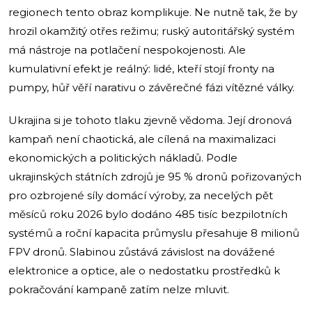
regionech tento obraz komplikuje. Ne nutně tak, že by
hrozil okamžitý otřes režimu; ruský autoritářský systém
má nástroje na potlačení nespokojenosti. Ale
kumulativní efekt je reálný: lidé, kteří stojí fronty na
pumpy, hůř věří narativu o závěrečné fázi vítězné války.
Ukrajina si je tohoto tlaku zjevně vědoma. Její dronová
kampaň není chaotická, ale cílená na maximalizaci
ekonomických a politických nákladů. Podle
ukrajinských státních zdrojů je 95 % dronů pořizovaných
pro ozbrojené síly domácí výroby, za necelých pět
měsíců roku 2026 bylo dodáno 485 tisíc bezpilotních
systémů a roční kapacita průmyslu přesahuje 8 milionů
FPV dronů. Slabinou zůstává závislost na dovážené
elektronice a optice, ale o nedostatku prostředků k
pokračování kampaně zatím nelze mluvit.