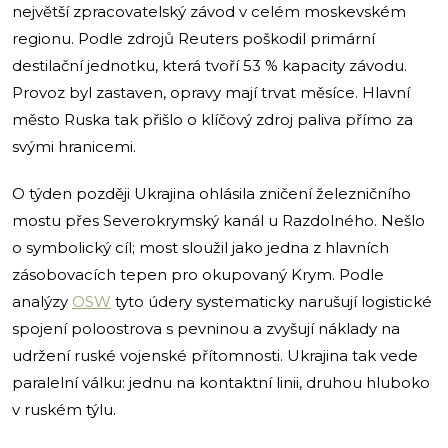
největší zpracovatelský závod v celém moskevském
regionu. Podle zdrojů Reuters poškodil primární
destilační jednotku, která tvoří 53 % kapacity závodu.
Provoz byl zastaven, opravy mají trvat měsíce. Hlavní
město Ruska tak přišlo o klíčový zdroj paliva přímo za
svými hranicemi.
O týden později Ukrajina ohlásila zničení železničního
mostu přes Severokrymský kanál u Razdolného. Nešlo
o symbolický cíl; most sloužil jako jedna z hlavních
zásobovacích tepen pro okupovaný Krym. Podle
analýzy
OSW
tyto údery systematicky narušují logistické
spojení poloostrova s pevninou a zvyšují náklady na
udržení ruské vojenské přítomnosti. Ukrajina tak vede
paralelní válku: jednu na kontaktní linii, druhou hluboko
v ruském týlu.