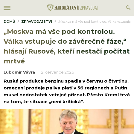
DOMŮ
ZPRAVODAJSTVÍ
„Moskva má vše pod kontrolou. Válka vstupuje do 
„Moskva má vše pod kontrolou.
Válka vstupuje do závěrečné fáze,“
hlásají Rusové, kteří nestačí počítat
mrtvé
Lubomír Vávra
2. července 2026
Ruská produkce benzinu spadla v červnu o čtvrtinu,
omezení prodeje paliva platí v 56 regionech a Putin
musel nedostatek veřejně přiznat. Přesto Kreml trvá
na tom, že situace „není kritická“.