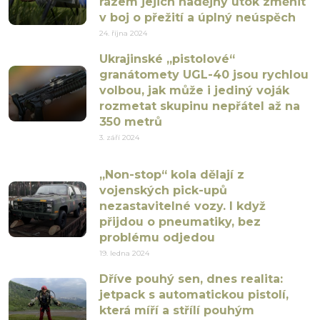
rázem jejich nadějný útok změnit
v boj o přežití a úplný neúspěch
24. října 2024
Ukrajinské „pistolové“
granátomety UGL-40 jsou rychlou
volbou, jak může i jediný voják
rozmetat skupinu nepřátel až na
350 metrů
3. září 2024
„Non-stop“ kola dělají z
vojenských pick-upů
nezastavitelné vozy. I když
přijdou o pneumatiky, bez
problému odjedou
19. ledna 2024
Dříve pouhý sen, dnes realita:
jetpack s automatickou pistolí,
která míří a střílí pouhým