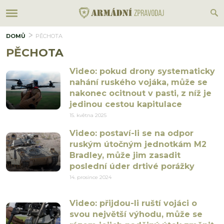
DOMŮ
PĚCHOTA
PĚCHOTA
Video: pokud drony systematicky
nahání ruského vojáka, může se
nakonec ocitnout v pasti, z níž je
jedinou cestou kapitulace
15. května 2025
Video: postaví-li se na odpor
ruským útočným jednotkám M2
Bradley, může jim zasadit
poslední úder drtivé porážky
14. prosince 2024
Video: přijdou-li ruští vojáci o
svou největší výhodu, může se