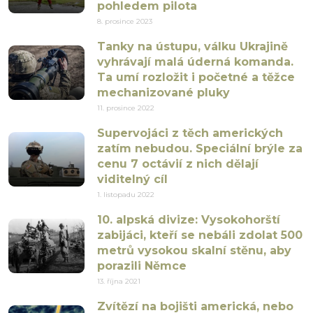
pohledem pilota
8. prosince 2023
Tanky na ústupu, válku Ukrajině
vyhrávají malá úderná komanda.
Ta umí rozložit i početné a těžce
mechanizované pluky
11. prosince 2022
Supervojáci z těch amerických
zatím nebudou. Speciální brýle za
cenu 7 octávií z nich dělají
viditelný cíl
1. listopadu 2022
10. alpská divize: Vysokohorští
zabijáci, kteří se nebáli zdolat 500
metrů vysokou skalní stěnu, aby
porazili Němce
13. října 2021
Zvítězí na bojišti americká, nebo