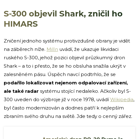
S-300 objevil Shark, zničil ho
HIMARS
Zničení jednoho systému protivzdušné obrany je vidět
na záběrech níže.
MilIn
uvádí, že ukazuje likvidaci
ruského S-300, jehož pozici objevil průzkumný dron
Shark – a to i přesto, že se ho obsluha snažila ukrýt v
zalesněném pásu. Úspěch navcí podtrhlo, že se
podařilo lokalizovat nejenom odpalovací zařízení,
ale také radar
systému stojící nedaleko. Ačkoliv byl S-
300 uveden do výzbroje již v roce 1978, uvádí
Wikipedia
,
byl často modernizován a dodnes patří k nejlepším
zbraním svého druhu na světě. Jde tedy o cenný zářez.