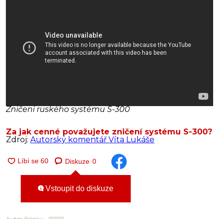
Zničení ruského systému S-300
Za jak cenné považujete zničení systému S-300?
Zdroj:
Autorský komentář Víta Lukáše
Diskuze
0
Vstoupit do diskuze
Autor článku