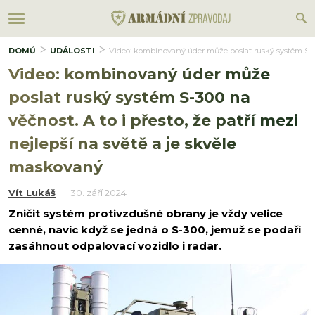
DOMŮ
UDÁLOSTI
Video: kombinovaný úder může poslat ruský systém S-300
Video: kombinovaný úder může
poslat ruský systém S-300 na
věčnost. A to i přesto, že patří mezi
nejlepší na světě a je skvěle
maskovaný
Vít Lukáš
30. září 2024
Zničit systém protivzdušné obrany je vždy velice
cenné, navíc když se jedná o S-300, jemuž se podaří
zasáhnout odpalovací vozidlo i radar.