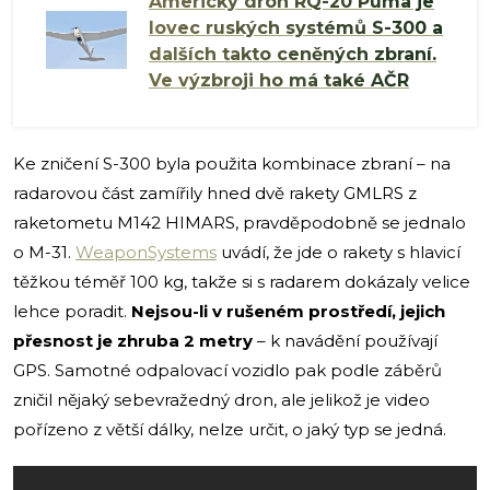
Americký dron RQ-20 Puma je
lovec ruských systémů S-300 a
dalších takto ceněných zbraní.
Ve výzbroji ho má také AČR
Ke zničení S-300 byla použita kombinace zbraní – na
radarovou část zamířily hned dvě rakety GMLRS z
raketometu M142 HIMARS, pravděpodobně se jednalo
o M-31.
WeaponSystems
uvádí, že jde o rakety s hlavicí
těžkou téměř 100 kg, takže si s radarem dokázaly velice
lehce poradit.
Nejsou-li v rušeném prostředí, jejich
přesnost je zhruba 2 metry
– k navádění používají
GPS. Samotné odpalovací vozidlo pak podle záběrů
zničil nějaký sebevražedný dron, ale jelikož je video
pořízeno z větší dálky, nelze určit, o jaký typ se jedná.