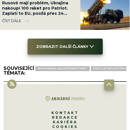
Rusové mají problém, Ukrajina
nakoupí 100 raket pro Patriot.
Zaplatí to EU, posílá přes 24
miliard Kč
ČÍST DÁLE
ZOBRAZIT DALŠÍ ČLÁNKY
SOUVISEJÍCÍ
M142 HIMARS, SALVOVÝ RAKETOMET
PROTILETADLOVÝ SYSTÉM
TÉMATA:
KONTAKT
REDAKCE
KARIÉRA
COOKIES