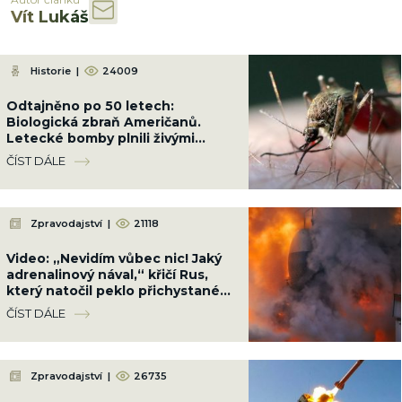
Vít Lukáš
Historie
|
24009
Odtajněno po 50 letech:
Biologická zbraň Američanů.
Letecké bomby plnili živými
komáry a shazovali je na
ČÍST DÁLE
obydlené čtvrti
Zpravodajství
|
21118
Video: „Nevidím vůbec nic! Jaký
adrenalinový nával,“ křičí Rus,
který natočil peklo přichystané
Ukrajinci cestou na Krym
ČÍST DÁLE
Zpravodajství
|
26735