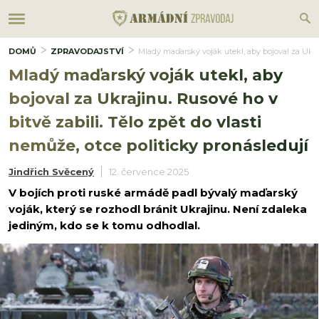
DOMŮ
ZPRAVODAJSTVÍ
Mladý maďarský voják utekl, aby bojoval za Ukraj
Mladý maďarský voják utekl, aby
bojoval za Ukrajinu. Rusové ho v
bitvě zabili. Tělo zpět do vlasti
nemůže, otce politicky pronásledují
Jindřich Svěcený
12. července 2025
V bojích proti ruské armádě padl bývalý maďarský
voják, který se rozhodl bránit Ukrajinu. Není zdaleka
jediným, kdo se k tomu odhodlal.