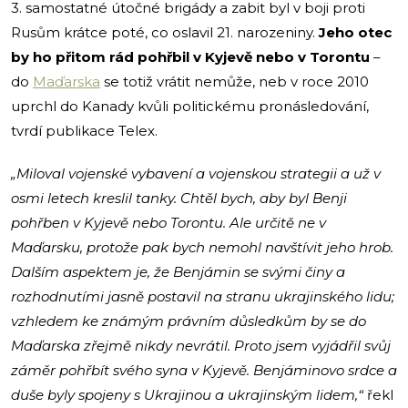
3. samostatné útočné brigády a zabit byl v boji proti
Rusům krátce poté, co oslavil 21. narozeniny.
Jeho otec
by ho přitom rád pohřbil v Kyjevě nebo v Torontu
–
do
Maďarska
se totiž vrátit nemůže, neb v roce 2010
uprchl do Kanady kvůli politickému pronásledování,
tvrdí publikace Telex.
„Miloval vojenské vybavení a vojenskou strategii a už v
osmi letech kreslil tanky. Chtěl bych, aby byl Benji
pohřben v Kyjevě nebo Torontu. Ale určitě ne v
Maďarsku, protože pak bych nemohl navštívit jeho hrob.
Dalším aspektem je, že Benjámin se svými činy a
rozhodnutími jasně postavil na stranu ukrajinského lidu;
vzhledem ke známým právním důsledkům by se do
Maďarska zřejmě nikdy nevrátil. Proto jsem vyjádřil svůj
záměr pohřbít svého syna v Kyjevě. Benjáminovo srdce a
duše byly spojeny s Ukrajinou a ukrajinským lidem,“
řekl