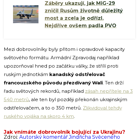
Záběry ukazují, jak MiG-29
zničil Rusům životně důležitý
most a zcela je odřízl.
Nejdříve ovšem padla PVO
Mezi dobrovolníky byly přitom i opravdové kapacity
světového formátu. Armádní Zpravodaj například
upozorňoval hned po začátku války, že střílí proti
ruským jednotkám
kanadský odstřelovač
francouzského původu přezdívaný Wali
. Ten drží
řadu světových rekordů, například
zásah nepřítele na 3
540 metrů
, ale ten byl později překonán ukrajinským
odstřelovačem, a to o 350 metrů.
Zlikvidoval tehdy
ruského vojáka na skoro 4 km
.
Jak vnímáte dobrovolník bojující za Ukrajinu?
Zdroj:
Autorský komentář Jindřicha Svěceného