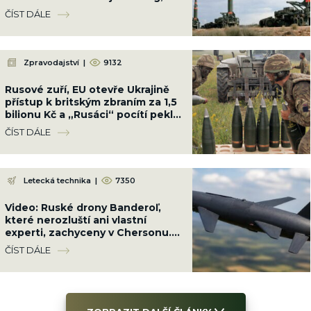
měla sílu 200 kilotun
ČÍST DÁLE
Zpravodajství
|
9132
Rusové zuří, EU otevře Ukrajině
přístup k britským zbraním za 1,5
bilionu Kč a „Rusáci“ pocítí peklo
na zemi
ČÍST DÁLE
Letecká technika
|
7350
Video: Ruské drony Banderoľ,
které nerozluští ani vlastní
experti, zachyceny v Chersonu.
Ukrajinci se proti ni neumí bránit
ČÍST DÁLE