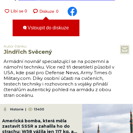
Diskuze
0
Vstoupit do diskuze
Autor článku
Jindřich Svěcený
Armádní novinář specializující se na pozemní a
námořní techniku. Více než tři desetiletí působil v
USA, kde psal pro Defense News, Army Times či
Military.com. Díky osobní účasti na cvičeních,
testech techniky i rozhovorech s vojáky přináší
čtenářům autentický pohled na armádu z obou
stran oceánu.
Historie
|
13400
Americká bomba, která měla
zastavit SSSR a zahalila ho do
strachu: W58 vážila jen 117 kg, ale