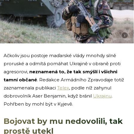
i
Ačkoliv jsou postoje maďarské vlády mnohdy silně
proruské a odmítá pomáhat Ukrajině v obraně proti
agresorovi,
neznamená to, že tak smýšlí i všichni
tamní občané
. Redakce Armádního Zpravodaje totiž
zaznamenala publikaci
Telex
, podle níž zahynul
dobrovolník Aser Benjamin, když bránil
Ukrajinu
.
Pohřben by mohl být v Kyjevě.
Bojovat by mu nedovolili, tak
prostě utekl