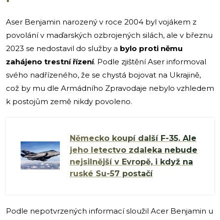
Aser Benjamin narozený v roce 2004 byl vojákem z
povolání v maďarských ozbrojených silách, ale v březnu
2023 se nedostavil do služby a
bylo proti němu
zahájeno trestní řízení
. Podle zjištění Aser informoval
svého nadřízeného, že se chystá bojovat na Ukrajině,
což by mu dle Armádního Zpravodaje nebylo vzhledem
k postojům země nikdy povoleno.
Německo koupí další F-35. Ale
jeho letectvo zdaleka nebude
nejsilnější v Evropě, i když na
ruské Su-57 postačí
Podle nepotvrzených informací sloužil Acer Benjamin u