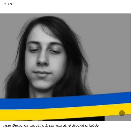
otec.
i
Aser Benjamin sloužil u 3. samostatné útočné brigády