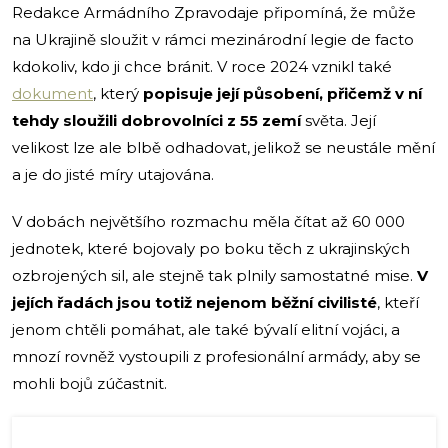
Redakce Armádního Zpravodaje připomíná, že může
na Ukrajině sloužit v rámci mezinárodní legie de facto
kdokoliv, kdo ji chce bránit. V roce 2024 vznikl také
dokument
, který
popisuje její působení, přičemž v ní
tehdy sloužili dobrovolníci z 55 zemí
světa. Její
velikost lze ale blbě odhadovat, jelikož se neustále mění
a je do jisté míry utajována.
V dobách největšího rozmachu měla čítat až 60 000
jednotek, které bojovaly po boku těch z ukrajinských
ozbrojených sil, ale stejně tak plnily samostatné mise.
V
jejích řadách jsou totiž nejenom běžní civilisté
, kteří
jenom chtěli pomáhat, ale také bývalí elitní vojáci, a
mnozí rovněž vystoupili z profesionální armády, aby se
mohli bojů zúčastnit.